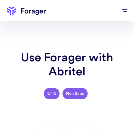
Use Forager with
Abritel
OTA
Non Saas